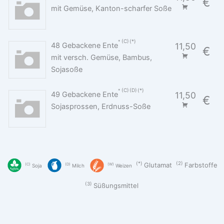
€
mit Gemüse, Kanton-scharfer Soße
C
*
48 Gebackene Ente
11,50
€
mit versch. Gemüse, Bambus,
Sojasoße
C
D
*
49 Gebackene Ente
11,50
€
Sojasprossen, Erdnuss-Soße
*
2
Glutamat
Farbstoffe
C
D
W
Soja
Milch
Weizen
3
Süßungsmittel