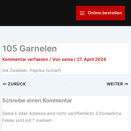
Zum
Main
Inhalt
Online bestellen
Menu
springen
105 Garnelen
Kommentar verfassen
/ Von
sonia
/
27. April 2024
mit Zwiebeln, Paprika (scharf)
ZURÜCK
WEITER
Schreibe einen Kommentar
Deine E-Mail-Adresse wird nicht veröffentlicht.
Erforderliche
Felder sind mit
*
markiert