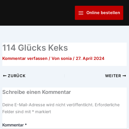
Zum
Main
Inhalt
Online bestellen
Menu
springen
114 Glücks Keks
Kommentar verfassen
/ Von
sonia
/
27. April 2024
ZURÜCK
WEITER
Schreibe einen Kommentar
Deine E-Mail-Adresse wird nicht veröffentlicht.
Erforderliche
Felder sind mit
*
markiert
Kommentar
*