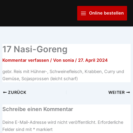
Zum
Main
Inhalt
Online bestellen
Menu
springen
17 Nasi-Goreng
Kommentar verfassen
/ Von
sonia
/
27. April 2024
gebr. Reis mit Hühner-, Schweinefleisch, Krabben, Curry und
Gemüse, Sojasprossen (leicht scharf)
ZURÜCK
WEITER
Schreibe einen Kommentar
Deine E-Mail-Adresse wird nicht veröffentlicht.
Erforderliche
Felder sind mit
*
markiert