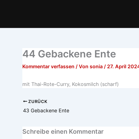
Zum
Inhalt
springen
44 Gebackene Ente
Kommentar verfassen
/ Von
sonia
/
27. April 202
mit Thai-Rote-Curry, Kokosmilch (scharf)
ZURÜCK
43 Gebackene Ente
Schreibe einen Kommentar