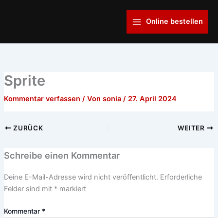
Zum
Main
Inhalt
Online bestellen
Menu
springen
Sprite
Kommentar verfassen
/ Von
sonia
/
27. April 2024
ZURÜCK
WEITER
Schreibe einen Kommentar
Deine E-Mail-Adresse wird nicht veröffentlicht.
Erforderliche
Felder sind mit
*
markiert
Kommentar
*